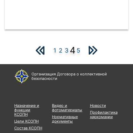
4
1
2
3
5
Организация Договора о коллективной
безопасности
Назначение и
Видео и
Новости
функции
фотоматериалы
Профилактика
КСОПН
Нормативные
наркомании
Цели КСОПН
документы
Состав КСОПН