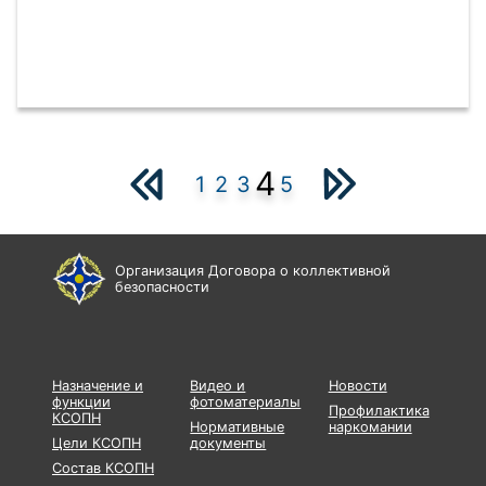
4
1
2
3
5
Организация Договора о коллективной
безопасности
Назначение и
Видео и
Новости
функции
фотоматериалы
Профилактика
КСОПН
Нормативные
наркомании
Цели КСОПН
документы
Состав КСОПН