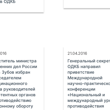
ов ОДКБ
2016
21.04.2016
титель министра
Генеральный секре
енних дел России
ОДКБ направил
 Зубов избран
приветствие
седателем
Международной
динационного
научно-практическ
а руководителей
конференции
тентных органов
«Национальный и
отиводействию
международный ур
онному обороту
противодействия