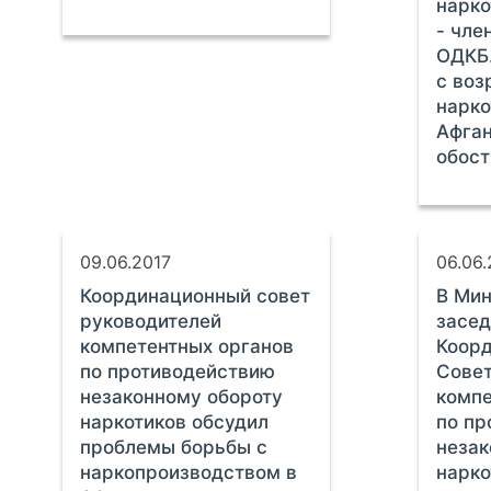
нарко
- чле
ОДКБ.
с во
нарко
Афга
обост
09.06.2017
06.06.
Координационный совет
В Мин
руководителей
засед
компетентных органов
Коор
по противодействию
Совет
незаконному обороту
компе
наркотиков обсудил
по пр
проблемы борьбы с
незак
наркопроизводством в
нарко