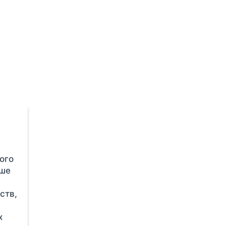
ого
ыше
ств,
х