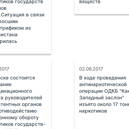
тиков государств
веществ
нов
Ситуация в связи
зросшим
трификом из
нистана
рилась
2017
02.06.2017
ске состоится
В ходе проведения
ание
антинаркотической
динационного
операции ОДКБ "Кан
а руководителей
Западный заслон"
тентных органов
изъято около 17 тон
отиводействию
наркотиков
онному обороту
тиков государств-