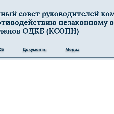
ный совет руководителей ко
отиводействию незаконному о
членов ОДКБ (КСОПН)
КБ
Документы
Медиа