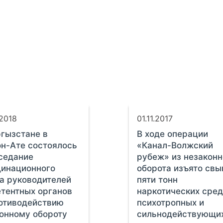
.2018
01.11.2017
гызстане в
В ходе операции
н-Ате состоялось
«Канал-Волжский
седание
рубеж» из незаконн
динационного
оборота изъято св
а руководителей
пяти тонн
тентных органов
наркотических сред
отиводействию
психотропных и
онному обороту
сильнодействующи