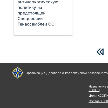
антинаркотическую
политику на
предстоящей
Спецсессии
Генассамблеи ООН
Организация Договора о коллективной безопасност
Назначение 
КСОПН
Цели КСОП
Состав КСО