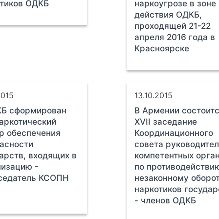
тиков ОДКБ
наркоугрозе в зоне
действия ОДКБ,
проходящей 21-22
апреля 2016 года в
Красноярске
2015
13.10.2015
КБ сформирован
В Армении состоит
аркотический
XVII заседание
р обеспечения
Координационного
асности
совета руководите
арств, входящих в
компетентных орга
изацию -
по противодействи
седатель КСОПН
незаконному оборо
наркотиков государ
- членов ОДКБ