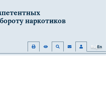
мпетентных
бороту наркотиков
Ru|
En