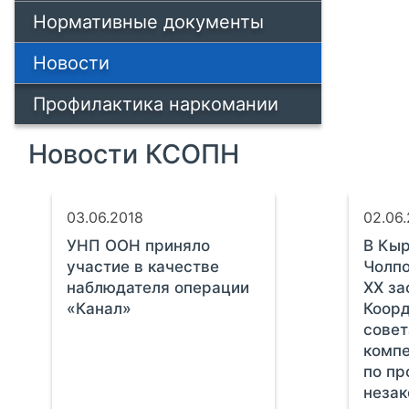
Нормативные документы
Новости
Профилактика наркомании
Новости КСОПН
03.06.2018
02.06
УНП ООН приняло
В Кыр
участие в качестве
Чолпо
наблюдателя операции
XX за
«Канал»
Коор
совет
компе
по пр
незак