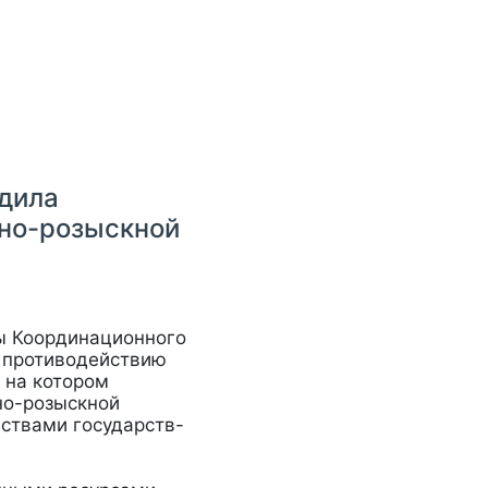
дила
вно-розыскной
пы Координационного
о противодействию
 на котором
но-розыскной
ствами государств-