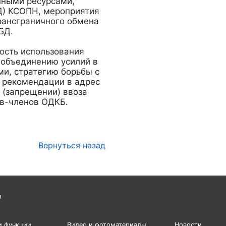
нными ресурсами,
Д) КСОПН, мероприятия
рансграничного обмена
БД.
ость использования
 объединению усилий в
и, стратегию борьбы с
 рекомендации в адрес
 (запрещении) ввоза
тв-членов ОДКБ.
Вернуться назад
и
и функции
Видео и фотоматериалы
Новости