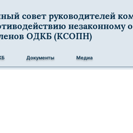
ный совет руководителей ко
отиводействию незаконному о
членов ОДКБ (КСОПН)
КБ
Документы
Медиа