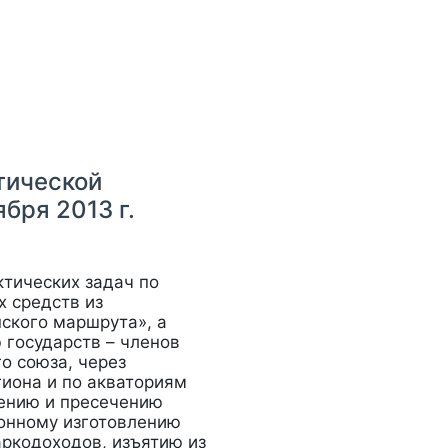
тической
бря 2013 г.
тических задач по
 средств из
нского маршрута», а
 государств – членов
о союза, через
гиона и по акваториям
лению и пресечению
конному изготовлению
аркодоходов, изъятию из