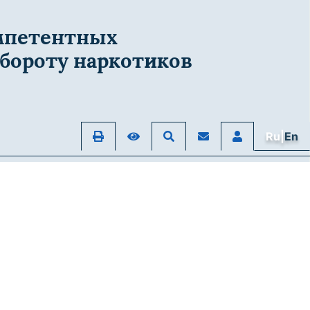
мпетентных
бороту наркотиков
Ru|
En