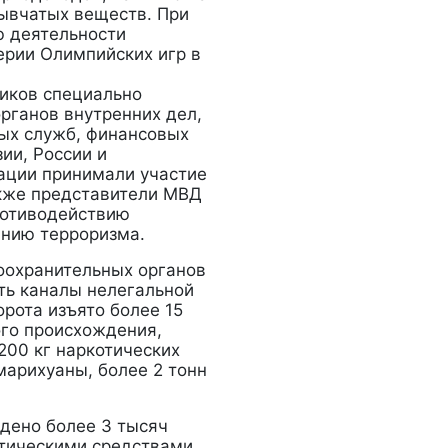
рывчатых веществ. При
ю деятельности
ерии Олимпийских игр в
ников специально
рганов внутренних дел,
ых служб, финансовых
ии, России и
ации принимали участие
акже представители МВД
ротиводействию
анию терроризма.
оохранительных органов
ть каналы нелегальной
орота изъято более 15
ого происхождения,
200 кг наркотических
марихуаны, более 2 тонн
дено более 3 тысяч
отическими средствами,