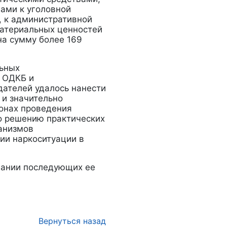
ами к уголовной
, к административной
материальных ценностей
на сумму более 169
льных
 ОДКБ и
дателей удалось нанести
 и значительно
онах проведения
о решению практических
анизмов
ии наркоситуации в
вании последующих ее
Вернуться назад