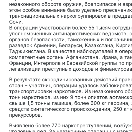
незаконного оборота оружия, боеприпасов и вз
этом особое внимание было уделено пресечени
транснациональных наркогруппировок в преддв
Сочи.
В операции участвовали более 55 тысяч сотруд
уполномоченных антинаркотических ведомств, о
органов безопасности, таможенных и пограничн
разведок Армении, Беларуси, Казахстана, Киргиз
Таджикистана. В качестве наблюдателей в опер
компетентные органы Афганистана, Ирана, а т
Франции, Интерпола и Евразийской группы по п
легализации преступных доходов и финансиров
В результате скоординированных действий прав
стран – участниц операции удалось заблокирова
транспортировки наркотиков. Из незаконного об
тонн наркотиков, из них 9 тонн опиатов афганск
свыше 1,5 тонны гашиша, более 600 кг героина, 
средств синтетического происхождения, 250 кг 
прекурсоров.
Выявлено более 770 наркопреступлений, возбуж
уголовных дел. За незаконные операции с нарк