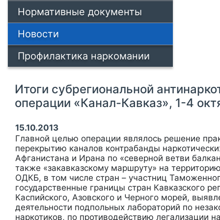
Нормативные документы
Новости
Профилактика наркомании
Итоги субрегиональной антинарко
операции «Канал-Кавказ», 1-4 октя
15.10.2013
Главной целью операции являлось решение прак
перекрытию каналов контрабанды наркотических
Афганистана и Ирана по «северной ветви балка
также «закавказскому маршруту» на территорию
ОДКБ, в том числе стран – участниц Таможенног
государственные границы стран Кавказского ре
Каспийского, Азовского и Черного морей, выяв
деятельности подпольных лабораторий по неза
наркотиков, по противодействию легализации н