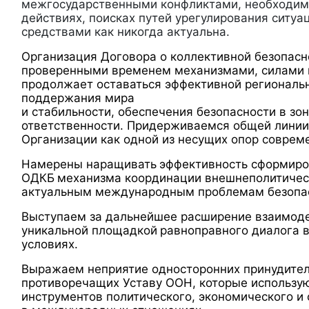
межгосударственными конфликтами, необходим
действиях, поисках путей урегулирования ситу
средствами как никогда актуальна.
Организация Договора о коллективной безопас
проверенными временем механизмами, силами 
продолжает оставаться эффективной региональн
поддержания мира
и стабильности, обеспечения безопасности в зо
ответственности. Придерживаемся общей линии
Организации как одной из несущих опор соврем
Намерены наращивать
эффективность сформиро
ОДКБ
механизма координации внешнеполитичес
актуальным международным проблемам безопа
Выступаем за дальнейшее расширение взаимод
уникальной площадкой
равноправного диалога 
условиях.
Выражаем неприятие односторонних принудител
противоречащих Уставу ООН, которые использую
инструментов политического, экономического и