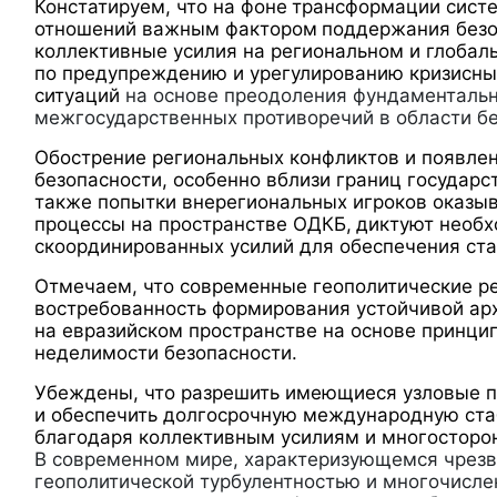
Констатируем, что на фоне
трансформации сист
отношений важным фактором
поддержания безо
коллективные усилия на региональном и глобал
по предупреждению и урегулированию кризисны
ситуаций
на основе преодоления фундаменталь
межгосударственных противоречий в области бе
Обострение региональных конфликтов и появлен
безопасности, особенно вблизи границ государс
также попытки внерегиональных игроков оказыв
процессы на пространстве ОДКБ,
диктуют необх
скоординированных усилий для обеспечения ста
Отмечаем, что современные геополитические р
востребованность формирования устойчивой ар
на евразийском пространстве на основе принци
неделимости безопасности.
Убеждены, что разрешить имеющиеся узловые 
и обеспечить долгосрочную международную ста
благодаря коллективным усилиям и многосторо
В современном мире, характеризующемся чрез
геополитической турбулентностью и многочисл