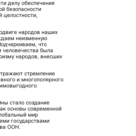
ти делу обеспечения
ой безопасности
й целостности,
подвиге народов наших
рждаем неизменную
Подчеркиваем, что
и человечества была
роизму народов, внесших
отражают стремление
авного и многополярного
аимовыгодного
йны стало создание
как основы современной
лобальный мир
еми государствами
ава ООН.