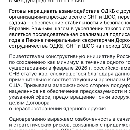
в международных отношениях.
Готовы наращивать взаимодействие ОДКБ
с др
организациями
,
прежде всего
с СНГ и ШОС, пере
задача – обеспечение стабильности и безопасно
Евразии.
Важным шагом в укреплении такого со
являться последовательная реализация подписа
года
в Пекине генеральными секретарями Доро
сотрудничества ОДКБ, СНГ и ШОС на период 20
Приветствуем конструктивную инициативу Росс
по сохранению как минимум в течение одного г
существования в феврале 2026 г. российско-ам
СНВ статус-кво, сложившегося благодаря данн
применительно к соответствующим арсеналам Р
США. Призываем американскую сторону поддерж
нацеленное на обеспечение предсказуемости и 
указанной сфере, предотвращение гонки вооруж
целям Договора
о нераспространении ядерного оружия.
Одновременно выражаем озабоченность в связи
и стратегических рисков, связанных с придвиже