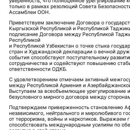
уверенность, что полноценное урегулирование 
только в рамках резолюций Совета Безопасност
Ассамблеи ООН.
Приветствуем заключение Договора о государс
Кыргызской Республикой и Республикой Таджики
подписание Договора между Республикой Таджи
Республикой
и Республикой Узбекистан о точке стыка госуда
стран и Худжандской декларации о вечной друж
события способствуют поступательному развити
сотрудничества и содействуют повышению стаби
ответственности ОДКБ.
С удовлетворением отмечаем активный межгос
между Республикой Армения и Азербайджанской
Выступаем за всеобъемлющее урегулирование 
безусловного мирного договора между сторона
Подтверждаем приверженность становлению Аф
независимого, нейтрального и миролюбивого го
от терроризма, войны и наркотиков. Выражаем 
способствовать международным усилиям по об