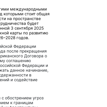
угими международными
д которыми стоит
общая
сти на пространстве
трудничества будет
нной 3 сентября
2025
жной карты по развитию
26–2028 годов.
ийской Федерации
ода после прекращения
ериканского Договора о
ому соглашению
оссийской Федерации и
ать данное начинание,
сдержанности в
ений и содействие
 с обострением угроз
нием к границам