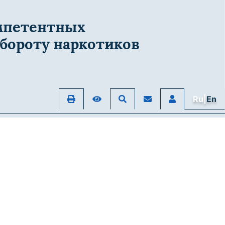
мпетентных
бороту наркотиков
Ru|
En