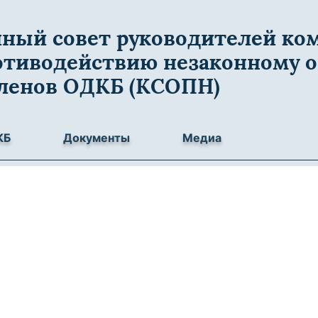
ный совет руководителей ко
отиводействию незаконному о
членов ОДКБ (КСОПН)
КБ
Документы
Медиа