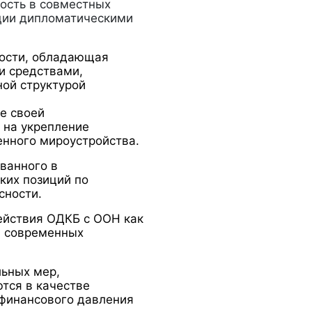
ость в совместных
ации дипломатическими
ности, обладающая
и средствами,
ой структурой
не своей
 на укрепление
енного мироустройства.
ванного в
ких позиций по
сности.
ействия
ОДКБ с ООН как
в современных
ьных мер,
тся в качестве
 финансового давления