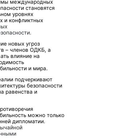
емы международных
пасности становятся
ьном уровнях
х и конфликтных
ных
зопасности.
ие новых угроз
тв – членов ОДКБ, а
ать влияние на
одимость
бильности и мира.
еалии подчеркивают
хитектуры безопасности
па равенства и
противоречия
бильность можно только
нней дипломатии.
вычайной
енными