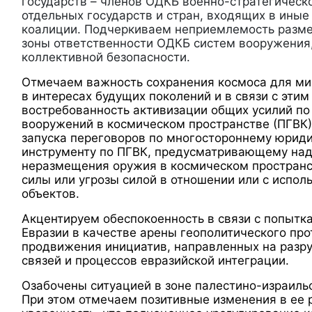
государств – членов ОДКБ военно-стратегическ
отдельных государств и стран, входящих в иные
коалиции. Подчеркиваем неприемлемость разм
зоны ответственности ОДКБ систем вооружения
коллективной безопасности.
Отмечаем важность сохранения космоса для м
в интересах будущих поколений и в связи с эти
востребованность активизации общих усилий п
вооружений в космическом пространстве (ПГВК)
запуска переговоров по многостороннему юри
инструменту по ПГВК, предусматривающему на
неразмещения оружия в космическом пространс
силы или угрозы силой в отношении или с испо
объектов.
Акцентируем обеспокоенность в связи с попытк
Евразии в качестве арены геополитического про
продвижения инициатив, направленных на раз
связей и процессов евразийской интеграции.
Озабочены ситуацией в зоне палестино-израиль
При этом отмечаем позитивные изменения в ее 