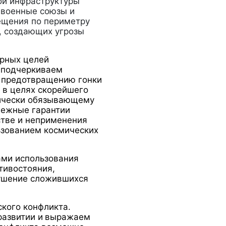
ой инфраструктуры
 военные союзы и
ещения по периметру
, создающих угрозы
ирных целей
м подчеркиваем
о предотвращению гонки
 в целях скорейшего
дически обязывающему
дежные гарантии
тве и неприменения
льзованием космических
ами использования
тивостояния,
рушение сложившихся
ского конфликта.
развитии и
выражаем