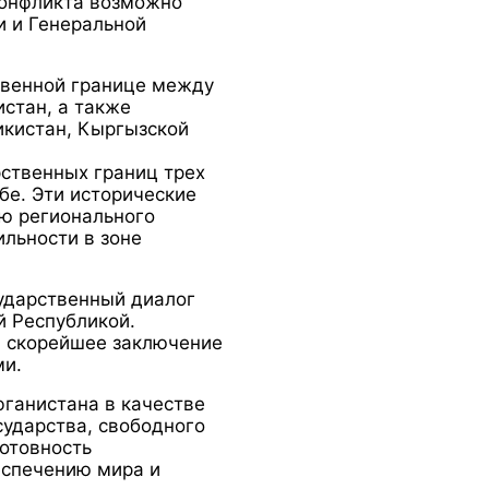
конфликта возможно
и и Генеральной
твенной границе между
стан, а также
кистан, Кыргызской
рственных границ трех
бе. Эти исторические
ю регионального
льности в зоне
ударственный диалог
 Республикой.
и скорейшее заключение
ми.
ганистана в качестве
сударства, свободного
готовность
еспечению мира и