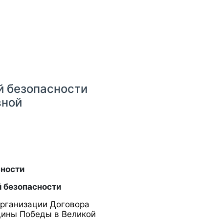
 безопасности
вной
сности
й безопасности
Организации Договора
вщины Победы в Великой